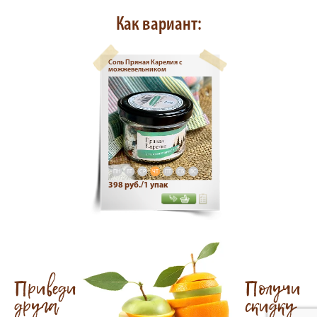
Как вариант:
Соль Пряная Карелия с
можжевельником
ПН
ВТ
СР
ЧТ
ПТ
СБ
ВС
398 руб./1 упак
Приведи
Получи
друга
скидку