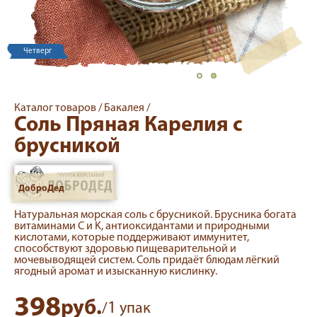
Четверг
Каталог товаров /
Бакалея /
Соль Пряная Карелия с
брусникой
ДоброДед
Натуральная морская соль с брусникой. Брусника богата
витаминами C и K, антиоксидантами и природными
кислотами, которые поддерживают иммунитет,
способствуют здоровью пищеварительной и
мочевыводящей систем. Соль придаёт блюдам лёгкий
ягодный аромат и изысканную кислинку.
398
руб.
1
/
упак