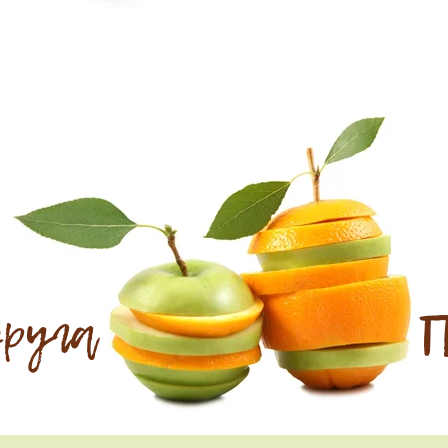
друга
П