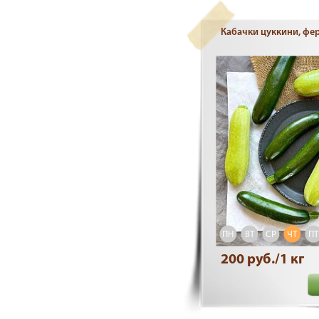
Кабачки цуккини, фе
ПН
ВТ
СР
ЧТ
ПТ
200 руб./1 кг