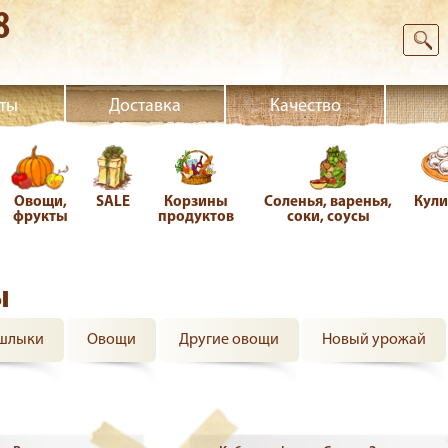
8
ты
Доставка
Качество
Овощи,
SALE
Корзины
Соленья, варенья,
Кул
фрукты
продуктов
соки, соусы
ы
ашлыки
Овощи
Другие овощи
Новый урожай