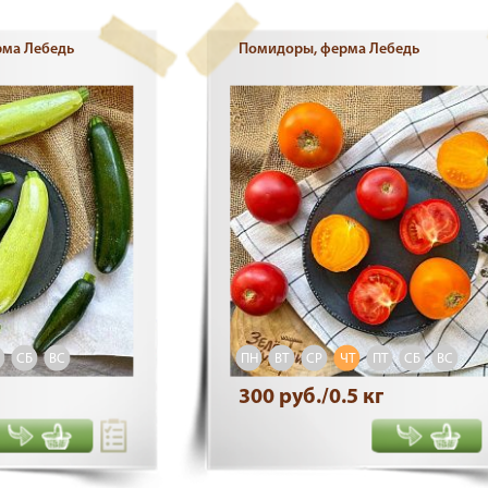
рма Лебедь
Помидоры, ферма Лебедь
СБ
ВС
ПН
ВТ
СР
ЧТ
ПТ
СБ
ВС
300 руб./0.5 кг