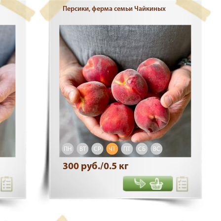
Персики, ферма семьи Чайкиных
ПН
ВТ
СР
ЧТ
ПТ
СБ
ВС
300 руб./0.5 кг