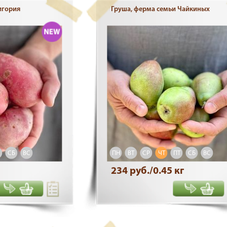
игория
Груша, ферма семьи Чайкиных
СБ
ВС
ПН
ВТ
СР
ЧТ
ПТ
СБ
ВС
234 руб./0.45 кг