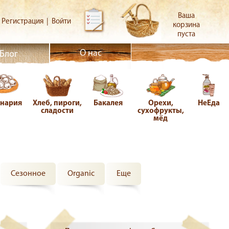
Ваша
Регистрация
|
Войти
корзина
пуста
О нас
Блог
инария
Хлеб, пироги,
Бакалея
Орехи,
НеЕда
сладости
сухофрукты,
мёд
Сезонное
Organic
Еще