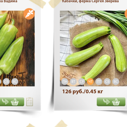
ма Вадима
Кабачки, ферма Сергея Зверева
СБ
ВС
ПН
ВТ
СР
ЧТ
ПТ
СБ
ВС
126 руб./0.45 кг