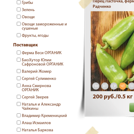
Перец Ласточка, фер
Грибы
Радченко
Зелень
Овощи
Овощи замороженные и
сушеные
Фрукты, ягоды
Поставщик
Ферма Веси ОРГАНИК
БиоХутор Юлии
Сафроновой ОРГАНИК
Валерий Жомер
Сергей Сулименко
Анна Смирнова
ПН
ВТ
СР
ЧТ
ПТ
ОРГАНИК
200 руб./0.5 кг
Сергей Зверев
Наталья и Александр
Чайкины
Владимир Кременицкий
Алаш Исмаилов
Наталья Баркова