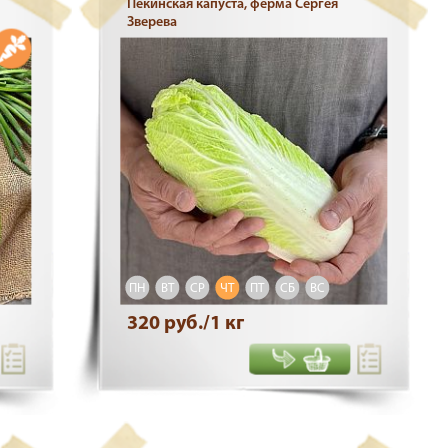
Пекинская капуста, ферма Сергея
Зверева
ПН
ВТ
СР
ЧТ
ПТ
СБ
ВС
320 руб./1 кг