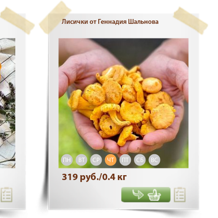
Лисички от Геннадия Шальнова
ПН
ВТ
СР
ЧТ
ПТ
СБ
ВС
319 руб./0.4 кг