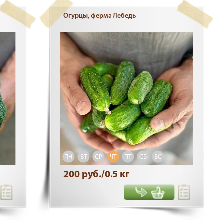
Огурцы, ферма Лебедь
ПН
ВТ
СР
ЧТ
ПТ
СБ
ВС
200 руб./0.5 кг