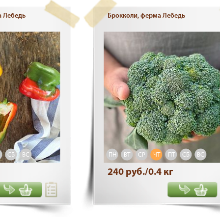
а Лебедь
Брокколи, ферма Лебедь
СБ
ВС
ПН
ВТ
СР
ЧТ
ПТ
СБ
ВС
240 руб./0.4 кг