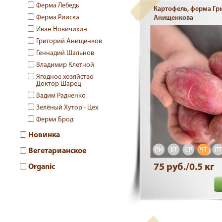
Ферма Лебедь
Картофель, ферма Гр
Ферма Рииска
Анищенкова
Иван Новичихин
Григорий Анищенков
Геннадий Шальнов
Владимир Клетной
Ягодное хозяйство
Доктор Шарец
Вадим Радченко
Зелёный Хутор - Цех
Ферма Брод
Новинка
ПН
ВТ
СР
ЧТ
ПТ
Вегетарианское
75 руб./0.5 кг
Organic