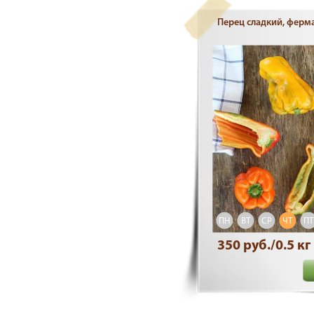
Перец сладкий, ферм
ПН
ВТ
СР
ЧТ
ПТ
350 руб./0.5 кг