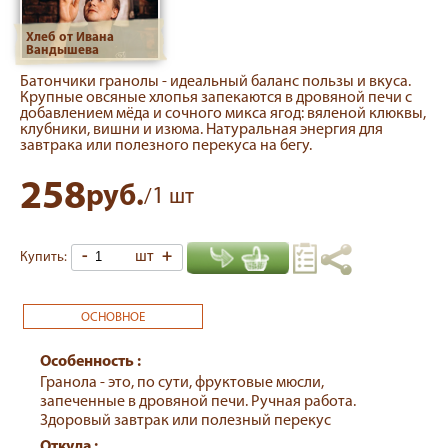
завтрака или полезного перекуса на бегу.
258
руб.
1
/
шт
-
шт
+
Купить:
ОСНОВНОЕ
Особенность :
Гранола - это, по сути, фруктовые мюсли,
запеченные в дровяной печи. Ручная работа.
Здоровый завтрак или полезный перекус
Откуда :
п. Вырица
Средний размер :
Вес нетто 150 гр
Состав :
Хлопья овсяные крупные, масло сливочное, сахар,
мед, клюква вяленая, изюм, клубника вяленая,