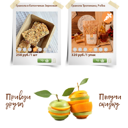
ПН
ВТ
СР
ЧТ
ПТ
СБ
ВС
ПН
ВТ
СР
ЧТ
ПТ
СБ
ВС
258 руб./1 шт
320 руб./1 упак
Приведи
Получи
друга
скидку