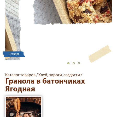
Четверг
Каталог товаров /
Хлеб, пироги, сладости /
Гранола в батончиках
Ягодная
Хлеб от Ивана
Вандышева
Батончики гранолы - идеальный баланс пользы и вкуса.
Крупные овсяные хлопья запекаются в дровяной печи с
добавлением мёда и сочного микса ягод: вяленой клюквы,
клубники, вишни и изюма. Натуральная энергия для