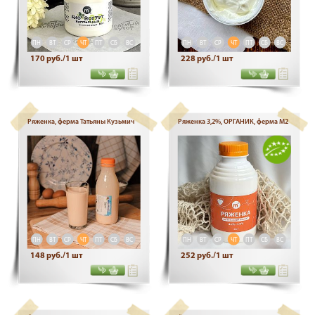
ПН
ВТ
СР
ЧТ
ПТ
СБ
ВС
ПН
ВТ
СР
ЧТ
ПТ
СБ
ВС
170 руб./1 шт
228 руб./1 шт
Ряженка, ферма Татьяны Кузьмич
Ряженка 3,2%, ОРГАНИК, ферма М2
ПН
ВТ
СР
ЧТ
ПТ
СБ
ВС
ПН
ВТ
СР
ЧТ
ПТ
СБ
ВС
148 руб./1 шт
252 руб./1 шт