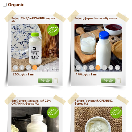
Organic
Кефир 1%, 0,5 л ОРГАНИК, ферма
Кефир, ферма Татьяны Кузьмич
М2
ПН
ВТ
СР
ЧТ
ПТ
СБ
ВС
ПН
ВТ
СР
ЧТ
ПТ
СБ
ВС
265 руб./1 шт
144 руб./1 шт
Биойогурт натуральный 0,5%
Йогурт Греческий, ОРГАНИК,
ОРГАНИК, ферма М2
ферма М2