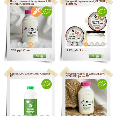
Йогурт питьевой без добавок 2,5%
Йогурт А2 термостатный, ОРГАНИК,
ОРГАНИК, ферма М2
ферма М2
ПН
ВТ
СР
ЧТ
ПТ
СБ
ВС
ПН
ВТ
СР
ЧТ
ПТ
СБ
ВС
238 руб./1 шт
252 руб./1 шт
Кефир 3,2%, 0,5л, ОРГАНИК, ферма
Йогурт питьевой со Злаками 2,5%
М2
ОРГАНИК, ферма М2