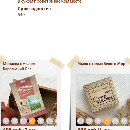
В сухом проветриваемом месте
Срок годности :
640
Мочалка с мылом
Мыло с солью Белого Моря
Карельский Лес
ПН
ВТ
СР
ЧТ
ПТ
СБ
ВС
ПН
ВТ
СР
ЧТ
ПТ
СБ
498 руб./1 шт
398 руб./1 шт