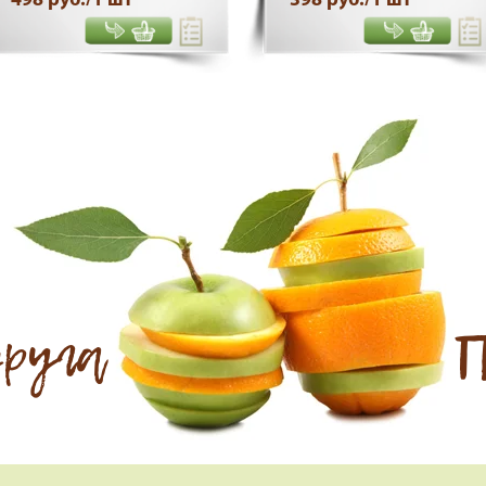
друга
П