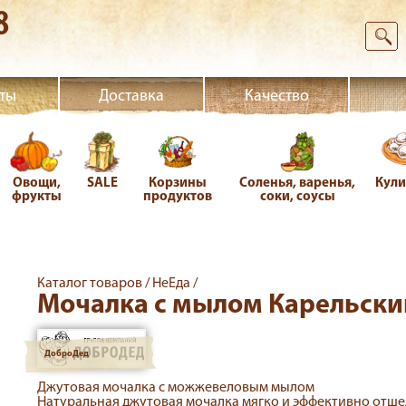
8
ты
Доставка
Качество
Овощи,
SALE
Корзины
Соленья, варенья,
Кул
фрукты
продуктов
соки, соусы
Каталог товаров /
НеЕда /
Мочалка с мылом Карельск
ДоброДед
Джутовая мочалка с можжевеловым мылом
Натуральная джутовая мочалка мягко и эффективно отш