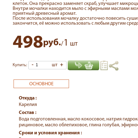
клеток. Она прекрасно заменяет скраб, улучшает микро
Внутри мочалки находится мыло с эфирными маслами мо
приятный древесный аромат.
После использования мочалку достаточно повесить сушит
закончится, её можно использовать с любым другим средс
498
1
руб.
/
шт
-
шт
+
Купить:
ОСНОВНОЕ
Откуда :
Карелия
Состав :
Вода подготовленная, масло кокосовое, натрия гидрок
рициновое, масло облепиховое, глина голубая, эфирн
Сроки и условия хранения :