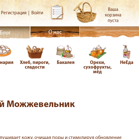
Ваша
Регистрация
|
Войти
корзина
пуста
О нас
Блог
инария
Хлеб, пироги,
Бакалея
Орехи,
НеЕда
сладости
сухофрукты,
мёд
ий Можжевельник
елушивает кожу, очищая поры и стимулируя обновление