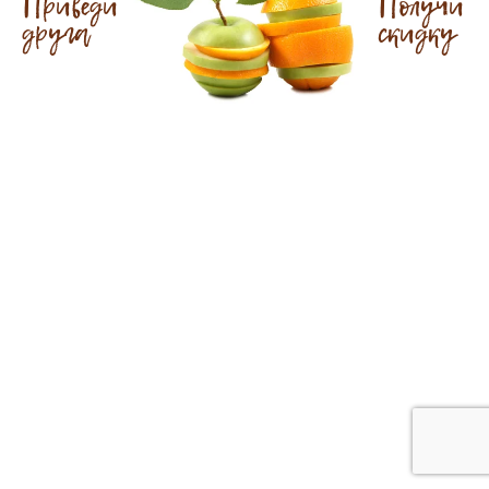
Приведи
Получи
друга
скидку