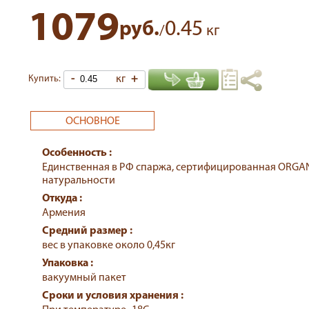
1079
0.45
руб.
/
кг
-
кг
+
Купить:
ОСНОВНОЕ
Особенность :
Единственная в РФ спаржа, сертифицированная ORGAN
натуральности
Откуда :
Армения
Средний размер :
вес в упаковке около 0,45кг
Упаковка :
вакуумный пакет
Сроки и условия хранения :