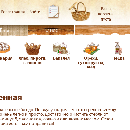
Ваша
Регистрация
|
Войти
корзина
пуста
О нас
Блог
инария
Хлеб, пироги,
Бакалея
Орехи,
НеЕда
сладости
сухофрукты,
мёд
енная
ятельное блюдо. По вкусу спаржа - что-то среднее между
очень легко и просто. Достаточно очистить стебли от
 минут 5, с чесноком, солью и оливковым маслом. Сезон
ока есть - вам понравится!