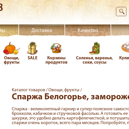
8
ты
Доставка
Качество
Овощи,
SALE
Корзины
Соленья, варенья,
Кул
фрукты
продуктов
соки, соусы
Каталог товаров /
Овощи, фрукты /
Спаржа Белогорье, заморож
Спаржа - великолепный гарнир и супер-полезное самосто
брокколи, кабачком и стручковой фасолью. А готовить ее 
шкурки, это удобно делать картофелечисткой, и потушить
спаржи очень короток, всего пара месяцев. Попробуйте, п