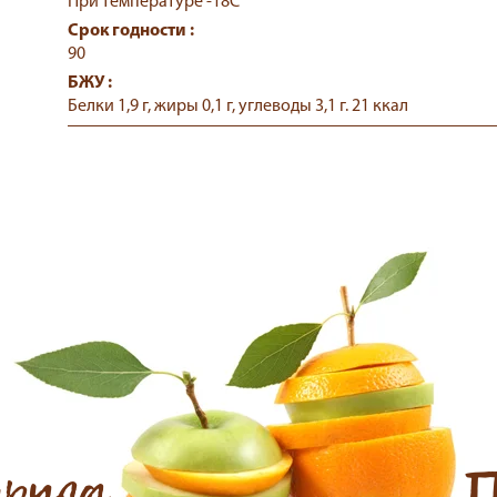
При температуре -18С
Срок годности :
90
БЖУ :
Белки 1,9 г, жиры 0,1 г, углеводы 3,1 г. 21 ккал
друга
П