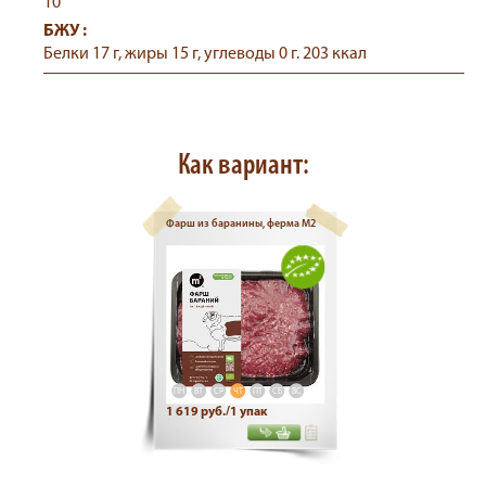
10
БЖУ :
Белки 17 г, жиры 15 г, углеводы 0 г. 203 ккал
Как вариант:
Фарш из баранины, ферма М2
ПН
ВТ
СР
ЧТ
ПТ
СБ
ВС
1 619 руб./1 упак