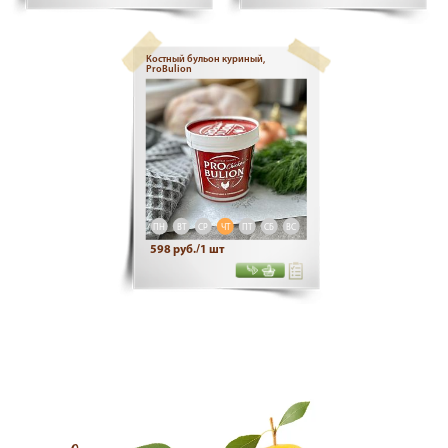
Костный бульон куриный,
ProBulion
ПН
ВТ
СР
ЧТ
ПТ
СБ
ВС
598 руб./1 шт