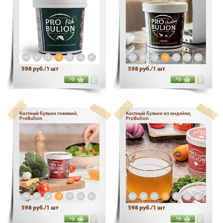
ПН
ВТ
СР
ЧТ
ПТ
СБ
ВС
ПН
ВТ
СР
ЧТ
ПТ
СБ
ВС
598 руб./1 шт
598 руб./1 шт
Костный бульон говяжий,
Костный бульон из индейки,
ProBulion
ProBulion
ПН
ВТ
СР
ЧТ
ПТ
СБ
ВС
ПН
ВТ
СР
ЧТ
ПТ
СБ
ВС
598 руб./1 шт
598 руб./1 шт