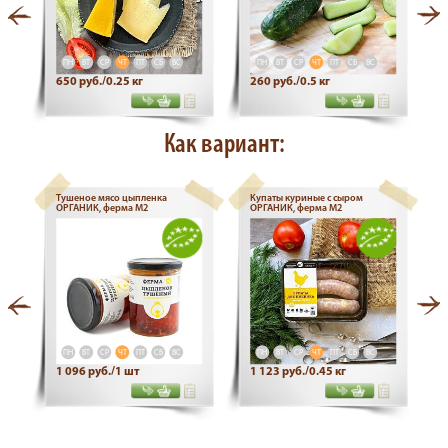
ПН
ВТ
СР
ЧТ
ПТ
СБ
ВС
ПН
ВТ
СР
ЧТ
ПТ
СБ
ВС
650 руб./0.25 кг
260 руб./0.5 кг
Как вариант:
Тушеное мясо цыпленка
Купаты куриные с сыром
ОРГАНИК, ферма М2
ОРГАНИК, ферма М2
ПН
ВТ
СР
ЧТ
ПТ
СБ
ВС
ПН
ВТ
СР
ЧТ
ПТ
СБ
ВС
1 096 руб./1 шт
1 123 руб./0.45 кг