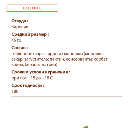
ОСНОВНОЕ
Откуда :
Карелия
Средний размер :
45 гр
Состав :
: яблочное пюре, сироп из морошки (морошка,
сахар, загуститель: пектин; консерванты: сорбат
калия, бензоат натрия)
Сроки и условия хранения :
при t от +15 до +18 С
Срок годности :
180