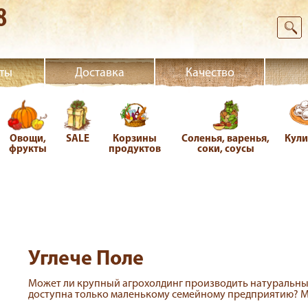
8
ты
Доставка
Качество
Овощи,
SALE
Корзины
Соленья, варенья,
Кул
фрукты
продуктов
соки, соусы
Углече Поле
Может ли крупный агрохолдинг производить натуральны
доступна только маленькому семейному предприятию? Мож