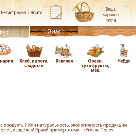
Ваша
Регистрация
|
Войти
корзина
пуста
О нас
Блог
инария
Хлеб, пироги,
Бакалея
Орехи,
НеЕда
сладости
сухофрукты,
мёд
е продукты? Или натуральность, экологичность продукции
ет, и еще как! Яркий пример этому – «Углече Поле»