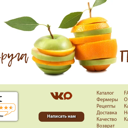
друга
П
Каталог
F
Фермеры
О
Рецепты
К
Доставка
Н
Написать нам
Качество
К
Возврат