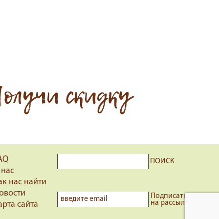
олучи скидку
AQ
ПОИСК
 нас
ак нас найти
овости
Подписаться
на рассылку
арта сайта