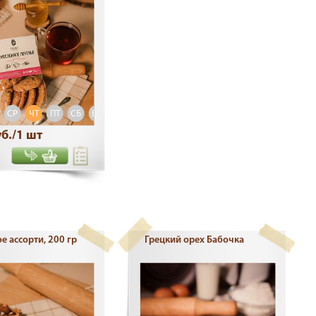
СР
ЧТ
ПТ
СБ
ВС
б./1 шт
е ассорти, 200 гр
Грецкий орех Бабочка