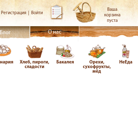
Ваша
Регистрация
|
Войти
корзина
пуста
О нас
Блог
инария
Хлеб, пироги,
Бакалея
Орехи,
НеЕда
сладости
сухофрукты,
мёд