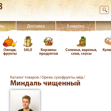
8
ты
Доставка
Качество
Овощи,
SALE
Корзины
Соленья, варенья,
Кул
фрукты
продуктов
соки, соусы
Каталог товаров /
Орехи, сухофрукты, мёд /
Миндаль чищенный