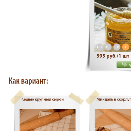
ПН
ВТ
СР
ЧТ
595 руб./1 шт
Как вариант:
Кешью крупный сырой
Миндаль в скорлу