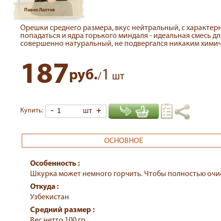
Павел Лаптев
Орешки среднего размера, вкус нейтральный, с характе
попадаться и ядра горького миндаля - идеальная смесь 
совершенно натуральный, не подвергался никаким хими
187
1
руб.
/
шт
-
шт
+
Купить:
ОСНОВНОЕ
Особенность :
Шкурка может немного горчить. Чтобы полностью очист
Откуда :
Узбекистан
Средний размер :
Вес нетто 100 гр