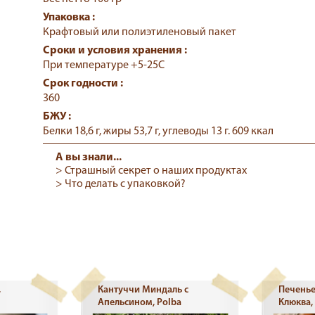
Упаковка :
Крафтовый или полиэтиленовый пакет
Сроки и условия хранения :
При температуре +5-25С
Срок годности :
360
БЖУ :
Белки 18,6 г, жиры 53,7 г, углеводы 13 г. 609 ккал
А вы знали...
> Страшный секрет о наших продуктах
> Что делать с упаковкой?
,
Кантуччи Миндаль с
Печенье
Апельсином, Polba
Клюква,