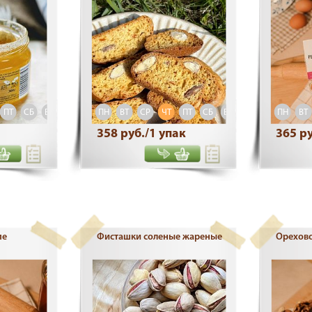
ПТ
СБ
ВС
ПН
ВТ
СР
ЧТ
ПТ
СБ
ВС
ПН
ВТ
358 руб./1 упак
365 ру
пе
Фисташки соленые жареные
Орехово