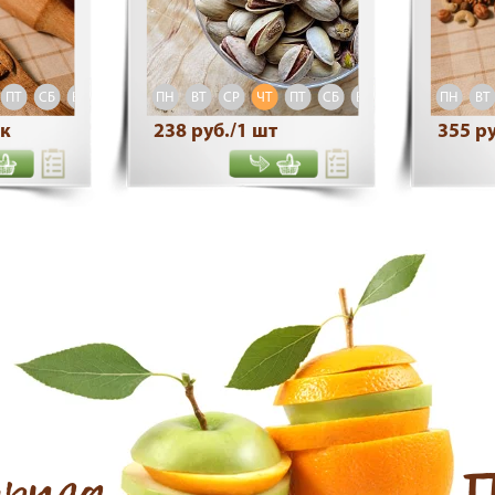
ПТ
СБ
ВС
ПН
ВТ
СР
ЧТ
ПТ
СБ
ВС
ПН
ВТ
ак
238 руб./1 шт
355 ру
друга
П