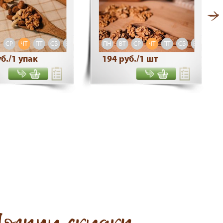
СР
ЧТ
ПТ
СБ
ВС
ПН
ВТ
СР
ЧТ
ПТ
СБ
ВС
б./1 упак
194 руб./1 шт
олучи скидку