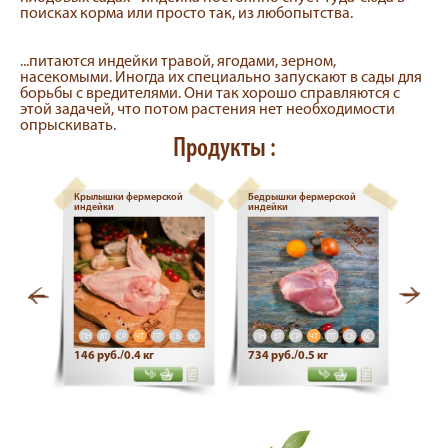
поисках корма или просто так, из любопытства.
...питаются индейки травой, ягодами, зерном,
насекомыми. Иногда их специально запускают в сады для
борьбы с вредителями. Они так хорошо справляются с
этой задачей, что потом растения нет необходимости
опрыскивать.
Продукты :
ферма
Крылышки фермерской
Бедрышки фермерской
Голе
индейки
индейки
инде
СБ
ВС
ПН
ВТ
СР
ЧТ
ПТ
СБ
ВС
ПН
ВТ
СР
ЧТ
ПТ
СБ
ВС
ПН
146 руб./0.4 кг
734 руб./0.5 кг
423 