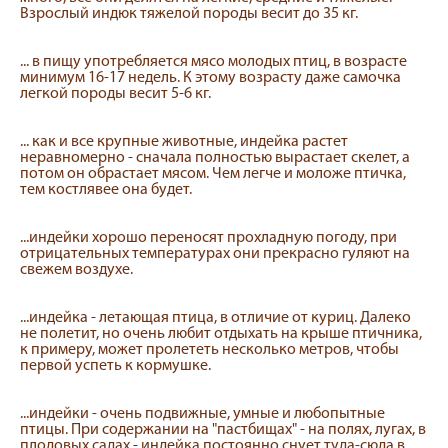
Взрослый индюк тяжелой породы весит до 35 кг.
... в пищу употребляется мясо молодых птиц, в возрасте
минимум 16-17 недель. К этому возрасту даже самочка
легкой породы весит 5-6 кг.
... как и все крупные животные, индейка растет
неравномерно - сначала полностью вырастает скелет, а
потом он обрастает мясом. Чем легче и моложе птичка,
тем костлявее она будет.
...индейки хорошо переносят прохладную погоду, при
отрицательных температурах они прекрасно гуляют на
свежем воздухе.
...индейка - летающая птица, в отличие от куриц. Далеко
не полетит, но очень любит отдыхать на крыше птичника,
к примеру, может пролететь несколько метров, чтобы
первой успеть к кормушке.
...индейки - очень подвижные, умные и любопытные
птицы. При содержании на "пастбищах" - на полях, лугах, в
плодовых садах - индейка постоянно снует туда-сюда в