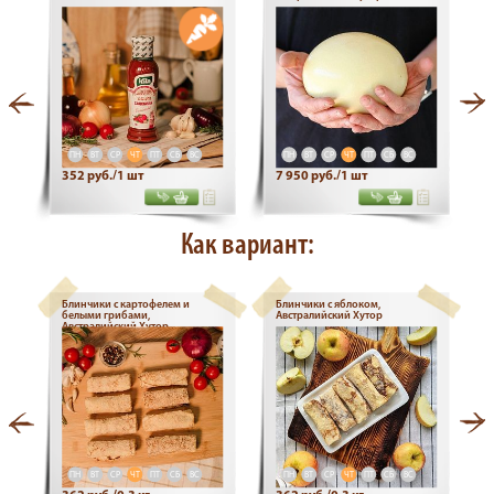
ПН
ВТ
СР
ЧТ
ПТ
СБ
ВС
ПН
ВТ
СР
ЧТ
ПТ
СБ
ВС
352 руб./1 шт
7 950 руб./1 шт
Как вариант:
Блинчики с картофелем и
Блинчики с яблоком,
белыми грибами,
Австралийский Хутор
Австралийский Хутор
ПН
ВТ
СР
ЧТ
ПТ
СБ
ВС
ПН
ВТ
СР
ЧТ
ПТ
СБ
ВС