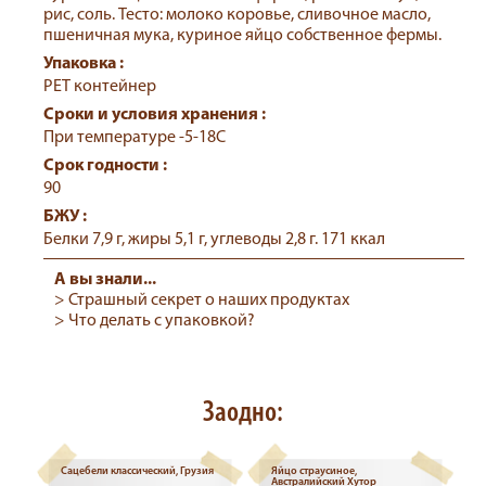
рис, соль. Тесто: молоко коровье, сливочное масло,
пшеничная мука, куриное яйцо собственное фермы.
Упаковка :
РЕТ контейнер
Сроки и условия хранения :
При температуре -5-18С
Срок годности :
90
БЖУ :
Белки 7,9 г, жиры 5,1 г, углеводы 2,8 г. 171 ккал
А вы знали...
> Страшный секрет о наших продуктах
> Что делать с упаковкой?
Заодно:
Сацебели классический, Грузия
Яйцо страусиное,
Австралийский Хутор