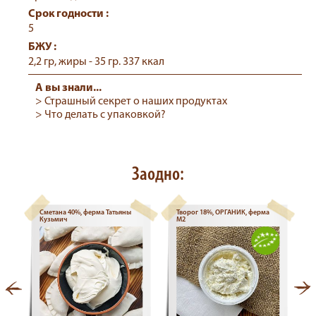
Срок годности :
5
БЖУ :
2,2 гр, жиры - 35 гр. 337 ккал
А вы знали...
> Страшный секрет о наших продуктах
> Что делать с упаковкой?
Заодно:
Сметана 40%, ферма Татьяны
Творог 18%, ОРГАНИК, ферма
Кузьмич
М2