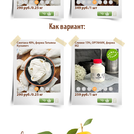
ПН
ВТ
СР
ЧТ
ПТ
СБ
ВС
ПН
ВТ
СР
ЧТ
ПТ
СБ
ВС
290 руб./0.25 кг
349 руб./1 шт
Как вариант:
Сметана 40%, ферма Татьяны
Сливки 15%, ОРГАНИК, ферма
Кузьмич
М2
ПН
ВТ
СР
ЧТ
ПТ
СБ
ВС
ПН
ВТ
СР
ЧТ
ПТ
СБ
ВС
290 руб./0.25 кг
259 руб./1 шт