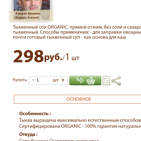
Амиран Занилов,
Organic Around
Тыквенный сок ORGANIC, прямой отжим, без соли и сахара
тыквенный. Способы применения: - для заправки овощных 
почти готовый тыквенный суп - как основа для каш
298
1
руб.
/
шт
-
шт
+
Купить:
ОСНОВНОЕ
Особенность :
Тыква выращена максимально естественным способом,
Сертифицирована ORGANIC - 100% гарантия натурально
Откуда :