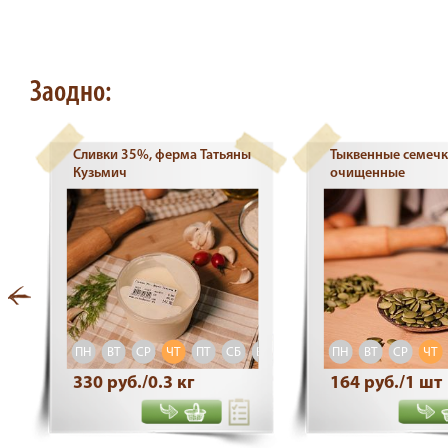
Заодно:
Сливки 35%, ферма Татьяны
Тыквенные семеч
Кузьмич
очищенные
ВС
ПН
ВТ
СР
ЧТ
ПТ
СБ
ВС
ПН
ВТ
СР
ЧТ
330 руб./0.3 кг
164 руб./1 шт