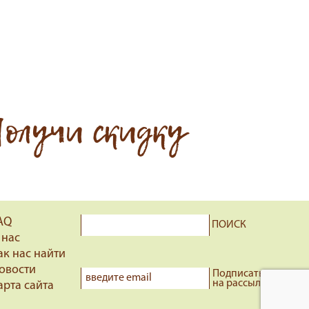
олучи скидку
AQ
ПОИСК
 нас
ак нас найти
овости
Подписаться
на рассылку
арта сайта