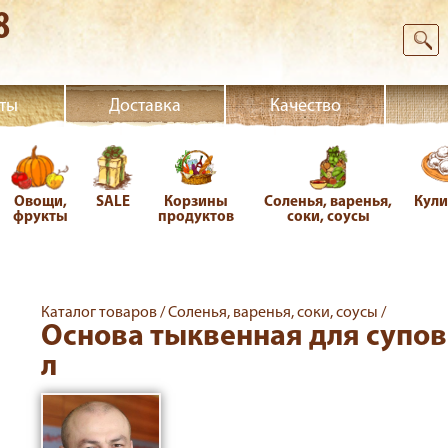
8
ты
Доставка
Качество
Овощи,
SALE
Корзины
Соленья, варенья,
Кул
фрукты
продуктов
соки, соусы
Каталог товаров /
Соленья, варенья, соки, соусы /
Основа тыквенная для супов 
л