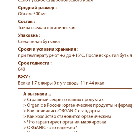
Село Русское Ставропольского края
Средний размер :
Объем: 500 мл.
Состав :
Тыква свежая органическая
Упаковка :
Стеклянная бутылка
Сроки и условия хранения :
при температуре от +2 до +15°С. После вскрытия буты
Срок годности :
640
БЖУ :
Белки 1,7 г, жиры 0 г, углеводы 11 г. 44 ккал
А вы знали...
> Страшный секрет о наших продуктах
> Organic в России: органические продукты и ферм
> Как появились ORGANIC стандарты
> Как хозяйство становится органическим
> Что гарантирует органик-маркировка
> ORGANIC - это надежно?