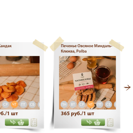
Кандак
Печенье Овсяное Миндаль-
Клюква, Polba
СР
ЧТ
ПТ
СБ
ВС
ПН
ВТ
СР
ЧТ
ПТ
СБ
ВС
б./1 шт
365 руб./1 шт