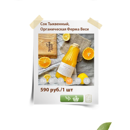
Сок Тыквенный,
Органическая Ферма Веси
ПН
ВТ
СР
ЧТ
ПТ
СБ
ВС
590 руб./1 шт