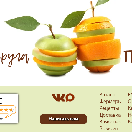
друга
П
Каталог
F
Фермеры
О
Рецепты
К
Доставка
Н
Написать нам
Качество
К
Возврат