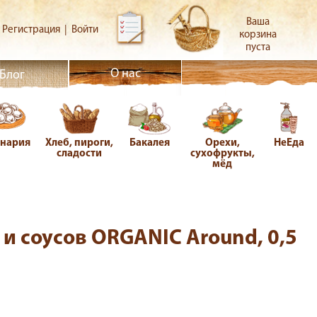
Ваша
Регистрация
|
Войти
корзина
пуста
О нас
Блог
инария
Хлеб, пироги,
Бакалея
Орехи,
НеЕда
сладости
сухофрукты,
мёд
и соусов ORGANIC Around, 0,5