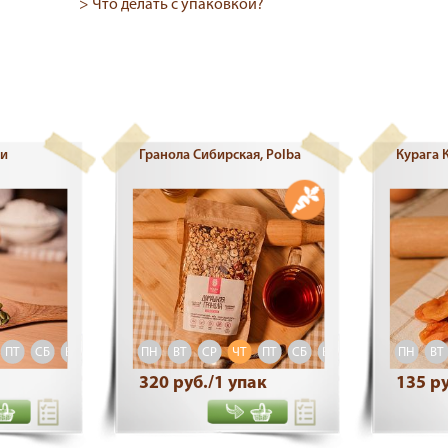
> Что делать с упаковкой?
ки
Гранола Сибирская, Polba
Курага 
ПТ
СБ
ВС
ПН
ВТ
СР
ЧТ
ПТ
СБ
ВС
ПН
ВТ
320 руб./1 упак
135 ру