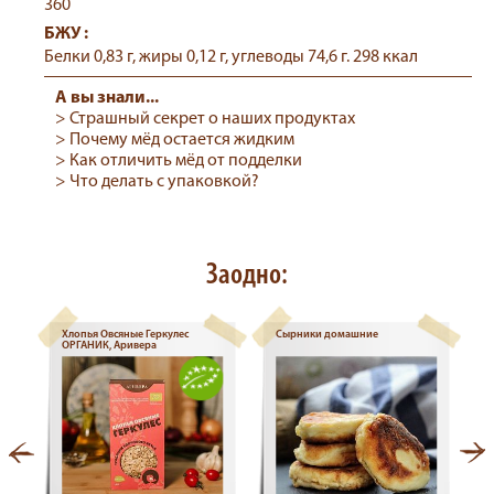
360
БЖУ :
Белки 0,83 г, жиры 0,12 г, углеводы 74,6 г. 298 ккал
А вы знали...
> Страшный секрет о наших продуктах
> Почему мёд остается жидким
> Как отличить мёд от подделки
> Что делать с упаковкой?
Заодно:
м
Хлопья Овсяные Геркулес
Сырники домашние
ОРГАНИК, Аривера