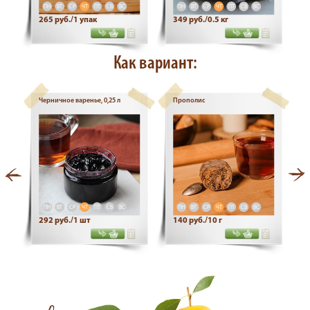
ПН
ВТ
СР
ЧТ
ПТ
СБ
ВС
ПН
ВТ
СР
ЧТ
ПТ
СБ
ВС
265 руб./1 упак
349 руб./0.5 кг
Как вариант:
Черничное варенье, 0,25 л
Прополис
ПН
ВТ
СР
ЧТ
ПТ
СБ
ВС
ПН
ВТ
СР
ЧТ
ПТ
СБ
ВС
292 руб./1 шт
140 руб./10 г