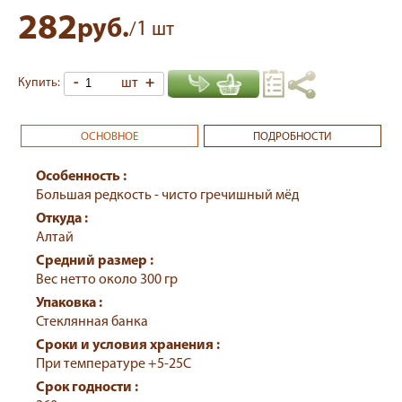
282
руб.
1
/
шт
-
шт
+
Купить:
ОСНОВНОЕ
ПОДРОБНОСТИ
Особенность :
Большая редкость - чисто гречишный мёд
Откуда :
Алтай
Средний размер :
Вес нетто около 300 гр
Упаковка :
Стеклянная банка
Сроки и условия хранения :
При температуре +5-25С
Срок годности :