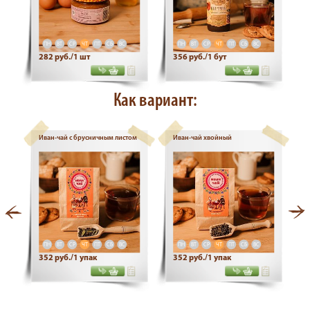
ПН
ВТ
СР
ЧТ
ПТ
СБ
ВС
ПН
ВТ
СР
ЧТ
ПТ
СБ
ВС
282 руб./1 шт
356 руб./1 бут
Как вариант:
Иван-чай с брусничным листом
Иван-чай хвойный
ПН
ВТ
СР
ЧТ
ПТ
СБ
ВС
ПН
ВТ
СР
ЧТ
ПТ
СБ
ВС
352 руб./1 упак
352 руб./1 упак