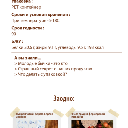
Упаковка :
РЕТ контейнер
Сроки и условия хранения :
При температуре -5-18С
Срок годности :
90
БЖУ :
Белки 20,6 г, жиры 9,1 г, углеводы 9,5 г. 198 ккал
А вы знали...
> Молодые бычки - это кто
> Страшный секрет о наших продуктах
> Что делать с упаковкой?
Заодно:
Лук репчатый, ферма Сергея
Филе грудки фермерской
Зверева
индейки