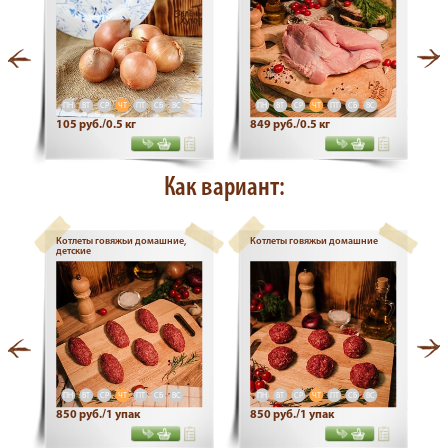
ПН
ВТ
СР
ЧТ
ПТ
СБ
ВС
ПН
ВТ
СР
ЧТ
ПТ
СБ
ВС
105 руб./0.5 кг
849 руб./0.5 кг
Как вариант:
Котлеты говяжьи домашние,
Котлеты говяжьи домашние
детские
ПН
ВТ
СР
ЧТ
ПТ
СБ
ВС
ПН
ВТ
СР
ЧТ
ПТ
СБ
ВС
850 руб./1 упак
850 руб./1 упак