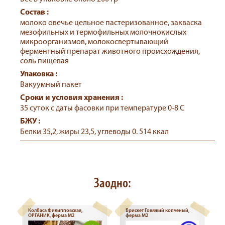
Состав :
молоко овечье цельное пастеризованное, закваска
мезофильных и термофильных молочнокислых
микроорганизмов, молокосвертывающий
ферментный препарат животного происхождения,
соль пищевая
Упаковка :
Вакуумный пакет
Сроки и условия хранения :
35 суток с даты фасовки при температуре 0-8 С
БЖУ :
Белки 35,2, жиры 23,5, углеводы 0. 514 ккал
Заодно:
Колбаса Филипповская,
Брискет Говяжий копченый,
ОРГАНИК, ферма М2
ферма М2