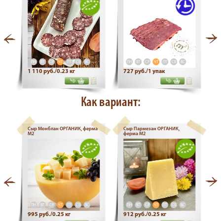
ПН
ВТ
СР
ЧТ
ПТ
СБ
ВС
ПН
ВТ
СР
ЧТ
ПТ
СБ
ВС
1 110 руб./0.23 кг
727 руб./1 упак
Как вариант:
Сыр Монблан ОРГАНИК, ферма
Сыр Пармезан ОРГАНИК,
М2
ферма М2
ПН
ВТ
СР
ЧТ
ПТ
СБ
ВС
ПН
ВТ
СР
ЧТ
ПТ
СБ
ВС
995 руб./0.25 кг
912 руб./0.25 кг