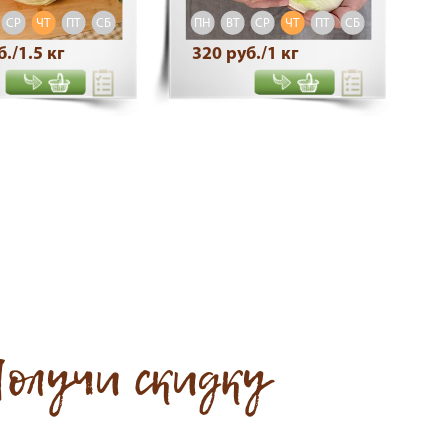
СР
ЧТ
ПТ
СБ
ВС
ПН
ВТ
СР
ЧТ
ПТ
СБ
ВС
./1.5 кг
320 руб./1 кг
олучи скидку