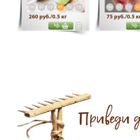
СБ
ВС
ПН
ВТ
СР
ЧТ
ПТ
СБ
ВС
ПН
ВТ
СР
Ч
260 руб./0.5 кг
75 руб./0.5 к
Приведи 