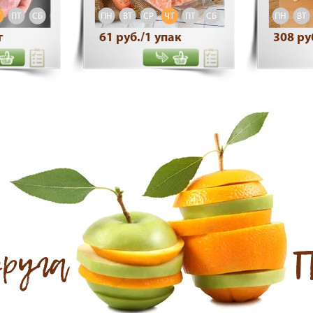
Т
ПТ
СБ
ВС
ПН
ВТ
СР
ЧТ
ПТ
СБ
ВС
ПН
ВТ
г
61 руб./1 упак
308 руб
друга
П