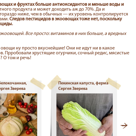
овощах и фруктах больше антиоксидантов и меньше воды и
тного продукта и может доходить аж до 70%. Да и
гораздо ниже, чем в обычных — их уровень контролируется
ами.
Следов пестицидов в экоовощах тоже нет, поскольку
ициды.
 экоовощей. Все просто: витаминов в них больше, а вредных
овощи ну просто вкуснейшие! Они не идут ни в какое
в. Прробовали хрустящие огурчики, сочный редис, мясистые
 О том и речь!
белокочанная,
Пекинская капуста, ферма
ргея Зверева
Сергея Зверева
С