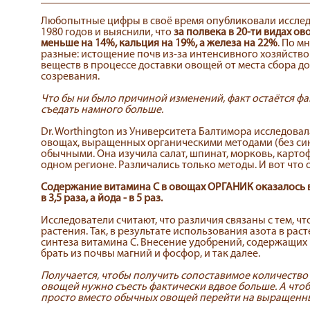
Любопытные цифры в своё время опубликовали исслед
1980 годов и выяснили, что
за полвека в 20-ти видах о
меньше на 14%, кальция на 19%, а железа на 22%
. По м
разные: истощение почв из-за интенсивного хозяйств
веществ в процессе доставки овощей от места сбора д
созревания.
Что бы ни было причиной изменений, факт остаётся фа
съедать намного больше.
Dr. Worthington из Университета Балтимора исследова
овощах, выращенных органическими методами (без син
обычными. Она изучила салат, шпинат, морковь, карто
одном регионе. Различались только методы. И вот что 
Содержание витамина С в овощах ОРГАНИК оказалось выш
в 3,5 раза, а йода - в 5 раз.
Исследователи считают, что различия связаны с тем, 
растения. Так, в результате использования азота в ра
синтеза витамина С. Внесение удобрений, содержащих 
брать из почвы магний и фосфор, и так далее.
Получается, чтобы получить сопоставимое количеств
овощей нужно съесть фактически вдвое больше. А что
просто вместо обычных овощей перейти на выращенн