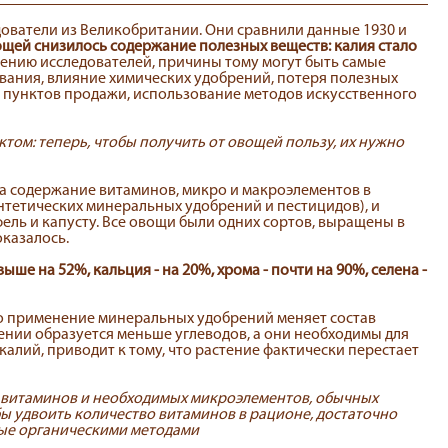
ователи из Великобритании. Они сравнили данные 1930 и
вощей снизилось содержание полезных веществ: калия стало
нению исследователей, причины тому могут быть самые
ования, влияние химических удобрений, потеря полезных
о пунктов продажи, использование методов искусственного
ктом: теперь, чтобы получить от овощей пользу, их нужно
ла содержание витаминов, микро и макроэлементов в
тетических минеральных удобрений и пестицидов), и
фель и капусту. Все овощи были одних сортов, выращены в
оказалось.
е на 52%, кальция - на 20%, хрома - почти на 90%, селена -
что применение минеральных удобрений меняет состав
стении образуется меньше углеводов, а они необходимы для
калий, приводит к тому, что растение фактически перестает
о витаминов и необходимых микроэлементов, обычных
бы удвоить количество витаминов в рационе, достаточно
ые органическими методами