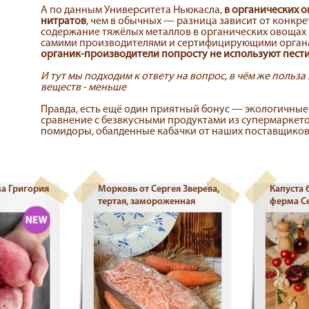
А по данным Университета Ньюкасла,
в органических 
нитратов
, чем в обычных — разница зависит от конкре
содержание тяжёлых металлов в органических овощах 
самими производителями и сертифицирующими орган
органик-производители попросту не используют пест
И тут мы подходим к ответу на вопрос, в чём же польза
веществ - меньше
Правда, есть ещё один приятный бонус — экологичные 
сравнение с безвкусными продуктами из супермаркето
помидоры, обалденные кабачки от наших поставщиков?
а Григория
Морковь от Сергея Зверева,
Капуста 
тертая, замороженная
ферма Се