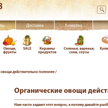
8
ты
Доставка
Качество
Овощи,
SALE
Корзины
Соленья, варенья,
Кул
фрукты
продуктов
соки, соусы
 овощи действительно полезнее /
Органические овощи дейст
Нам часто задают этот вопрос, а потому давайте раз