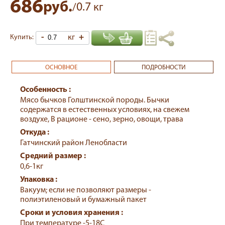
686
руб.
0.7
/
кг
-
кг
+
Купить:
ОСНОВНОЕ
ПОДРОБНОСТИ
Особенность :
Мясо бычков Голштинской породы. Бычки
содержатся в естественных условиях, на свежем
воздухе, В рационе - сено, зерно, овощи, трава
Откуда :
Гатчинский район Ленобласти
Средний размер :
0,6-1кг
Упаковка :
Вакуум; если не позволяют размеры -
полиэтиленовый и бумажный пакет
Сроки и условия хранения :
При температуре -5-18С