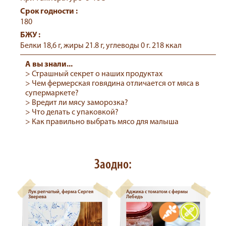
Срок годности :
180
БЖУ :
Белки 18,6 г, жиры 21.8 г, углеводы 0 г. 218 ккал
А вы знали...
> Страшный секрет о наших продуктах
> Чем фермерская говядина отличается от мяса в
супермаркете?
> Вредит ли мясу заморозка?
> Что делать с упаковкой?
> Как правильно выбрать мясо для малыша
Заодно:
Лук репчатый, ферма Сергея
Аджика с томатом с фермы
Зверева
Лебедь