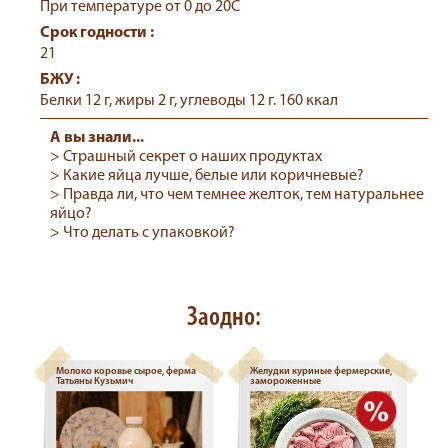
При температуре от 0 до 20С
Срок годности :
21
БЖУ :
Белки 12 г, жиры 2 г, углеводы 12 г. 160 ккал
А вы знали...
> Страшный секрет о наших продуктах
> Какие яйца лучше, белые или коричневые?
> Правда ли, что чем темнее желток, тем натуральнее
яйцо?
> Что делать с упаковкой?
Заодно:
Молоко коровье сырое, ферма
Желудки куриные фермерские,
Татьяны Кузьмич
замороженные