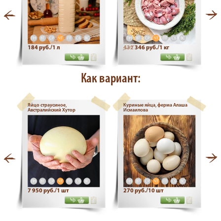
ПН
ВТ
СР
ЧТ
ПТ
СБ
ВС
ПН
ВТ
СР
ЧТ
ПТ
СБ
ВС
184 руб./1 л
432
346 руб./1 кг
Как вариант:
Яйцо страусиное,
Куриные яйца, ферма Алаша
Австралийский Хутор
Исмаилова
ПН
ВТ
СР
ЧТ
ПТ
СБ
ВС
ПН
ВТ
СР
ЧТ
ПТ
СБ
ВС
7 950 руб./1 шт
270 руб./10 шт