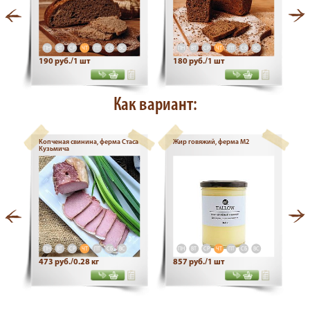
ПН
ВТ
СР
ЧТ
ПТ
СБ
ВС
ПН
ВТ
СР
ЧТ
ПТ
СБ
ВС
190 руб./1 шт
180 руб./1 шт
Как вариант:
Копченая свинина, ферма Стаса
Жир говяжий, ферма М2
Кузьмича
ПН
ВТ
СР
ЧТ
ПТ
СБ
ВС
ПН
ВТ
СР
ЧТ
ПТ
СБ
ВС
473 руб./0.28 кг
857 руб./1 шт