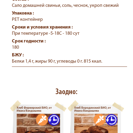
Сало домашней свиньи, соль, чеснок, укроп свежий
Упаковка :
РЕТ контейнер
Сроки и условия хранения :
При температуре -5-18С - 180 сут
Срок годности :
180
БЖУ :
Белки 1,4 г, жиры 90 г, углеводы 0 г. 815 ккал.
Заодно:
Хлеб Фермерский БИО, от
Хлеб Бородинский БИО, от
Ивана Вандышева
Ивана Вандышева