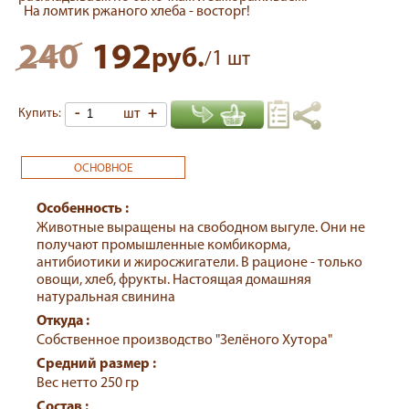
На ломтик ржаного хлеба - восторг!
240
192
руб.
1
/
шт
-
шт
+
Купить:
ОСНОВНОЕ
Особенность :
Животные выращены на свободном выгуле. Они не
получают промышленные комбикорма,
антибиотики и жиросжигатели. В рационе - только
овощи, хлеб, фрукты. Настоящая домашняя
натуральная свинина
Откуда :
Собственное производство "Зелёного Хутора"
Средний размер :
Вес нетто 250 гр
Состав :